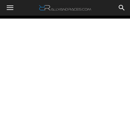
RallyandRaces.com