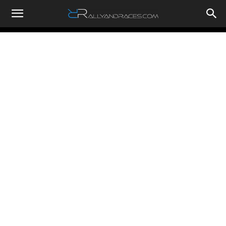
RallyandRaces.com