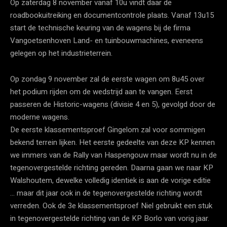
Op zaterdag 8 november vanaf 10u vindt daar de
roadbookuitreiking en documentcontrole plaats. Vanaf 13u15
start de technische keuring van de wagens bij de firma
Vangoetsenhoven Land- en tuinbouwmachines, eveneens
gelegen op het industrieterrein.
Op zondag 9 november zal de eerste wagen om 8u45 over
het podium rijden om de wedstrijd aan te vangen. Eerst
passeren de Historic-wagens (divisie 4 en 5), gevolgd door de
moderne wagens.
De eerste klassementsproef Gingelom zal voor sommigen
bekend terrein lijken. Het eerste gedeelte van deze KP kennen
we immers van de Rally van Haspengouw maar wordt nu in de
tegenovergestelde richting gereden. Daarna gaan we naar KP
Walshoutem, dewelke volledig identiek is aan de vorige editie
… maar dit jaar ook in de tegenovergestelde richting wordt
verreden. Ook de 3e klassementsproef Niel gebruikt een stuk
in tegenovergestelde richting van de KP Borlo van vorig jaar.