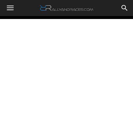
RallyandRaces.com