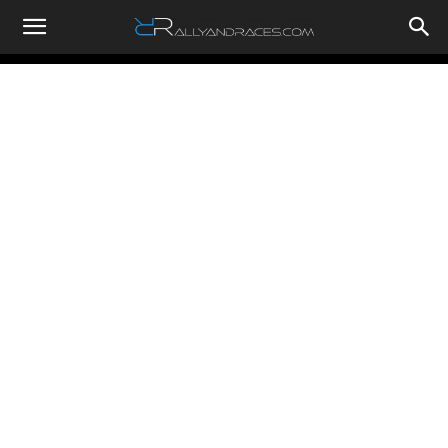
RallyandRaces.com