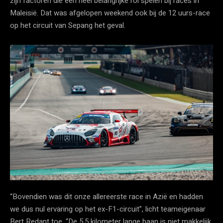
zijn factoren die een heel belangrijke rol spelen bij races in
Maleisië. Dat was afgelopen weekend ook bij de 12 uurs-race
op het circuit van Sepang het geval.
“Bovendien was dit onze allereerste race in Azië en hadden
we dus nul ervaring op het ex-F1-circuit”, licht teameigenaar
Bert Redant toe. “De 5,5 kilometer lange baan is niet makkelijk