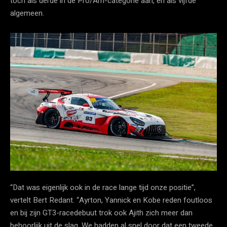
toch als derde in de Pro/Am-categorie aan, en als vijfde
algemeen.
“Dat was eigenlijk ook in de race lange tijd onze positie”,
vertelt Bert Redant. “Ayrton, Yannick en Kobe reden foutloos
en bij zijn GT3-racedebuut trok ook Ajith zich meer dan
behoorlijk uit de slag. We hadden al snel door dat een tweede