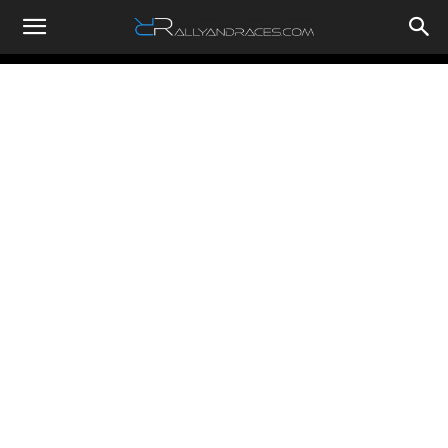
RallyandRaces.com