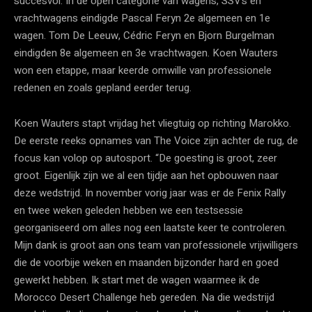
succesvol. In de open categorie van wagens, SSV’s en
vrachtwagens eindigde Pascal Feryn 2e algemeen en 1e
wagen. Tom De Leeuw, Cédric Feryn en Bjorn Burgelman
eindigden 8e algemeen en 3e vrachtwagen. Koen Wauters
won een etappe, maar keerde omwille van professionele
redenen en zoals gepland eerder terug.
Koen Wauters stapt vrijdag het vliegtuig op richting Marokko.
De eerste reeks opnames van The Voice zijn achter de rug, de
focus kan volop op autosport. “De goesting is groot, zeer
groot. Eigenlijk zijn we al een tijdje aan het opbouwen naar
deze wedstrijd. In november vorig jaar was er de Fenix Rally
en twee weken geleden hebben we een testsessie
georganiseerd om alles nog een laatste keer te controleren.
Mijn dank is groot aan ons team van professionele vrijwilligers
die de voorbije weken en maanden bijzonder hard en goed
gewerkt hebben. Ik start met de wagen waarmee ik de
Morocco Desert Challenge heb gereden. Na die wedstrijd