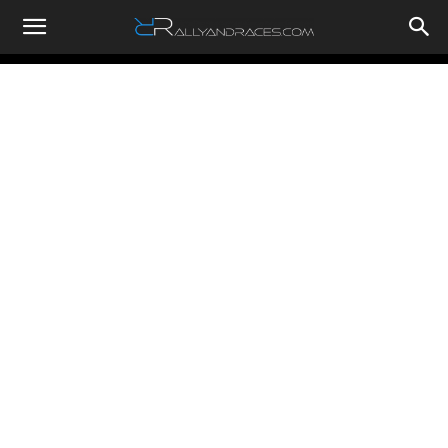
RallyandRaces.com