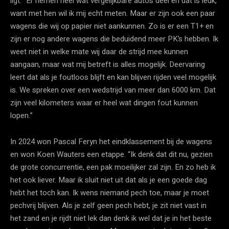
ligt. “Er nemen heel wat vergelijkbare auto’s deel en dat is leuk,
want met hen wil ik mij echt meten. Maar er zijn ook een paar
wagens die wij op papier niet aankunnen. Zo is er een T1+ en
zijn er nog andere wagens die beduidend meer PK’s hebben. Ik
weet niet in welke mate wij daar de strijd mee kunnen
aangaan, maar wat mij betreft is alles mogelijk. Deervaring
leert dat als je foutloos blijft en kan blijven rijden veel mogelijk
is. We spreken over een wedstrijd van meer dan 6000 km. Dat
zijn veel kilometers waar er heel wat dingen fout kunnen
lopen.”
In 2024 won Pascal Feryn het eindklassement bij de wagens
en won Koen Wauters een etappe. “Ik denk dat dit nu, gezien
de grote concurrentie, een pak moeilijker zal zijn. En zo heb ik
het ook liever. Maar ik sluit niet uit dat als je een goede dag
hebt het toch kan. Ik wens niemand pech toe, maar je moet
pechvrij blijven. Als je zelf geen pech hebt, je zit niet vast in
het zand en je rijdt niet lek dan denk ik wel dat je in het beste