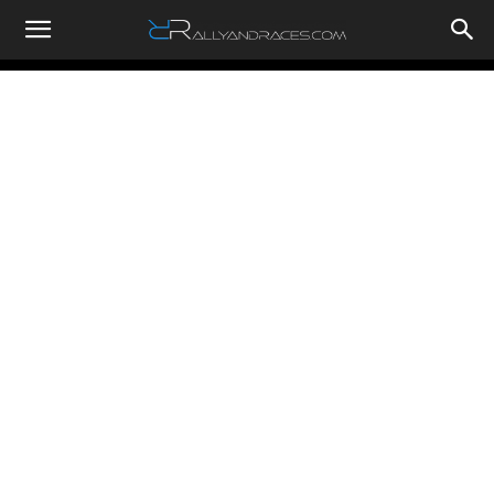
RallyandRaces.com