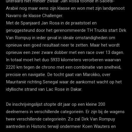
uiteraard niet minder zwaar. Jan Rosa toonde in Saoedi-
Arabië nog maar eens zijn klasse en won met zijn landgenoot
Navarro de klasse Challenger.
Met de Spanjaard Jan Rosa in de praatstoel en
geruggesteund door het gerenommeerde TH Trucks start Dirk
Van Rompuy in ieder geval in ideale omstandigheden om
opnieuw een goed resultaat neer te zetten. Maar het wordt
opnieuw een zeer zware dobber met een race over 13 dagen.
In totaal moet het duo 5933 kilometers verorberen waarvan
2220 km tegen de chrono met een combinatie van snelheid,
precisie en navigatie. De tocht gaat van Marokko, over
Mauritanië richting Senegal waar de aankomst wacht op het
idyllische strand van Lac Rose in Dakar.
De inschrijvingslijst stopte dit jaar op een kleine 200
deelnemers in verschillende categorieën. Er zijn bij de wagens
twee verschillende categorieën. Zo zal Dirk Van Rompuy
aantreden in Historic terwijl ondermeer Koen Wauters en