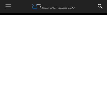
RallyandRaces.com