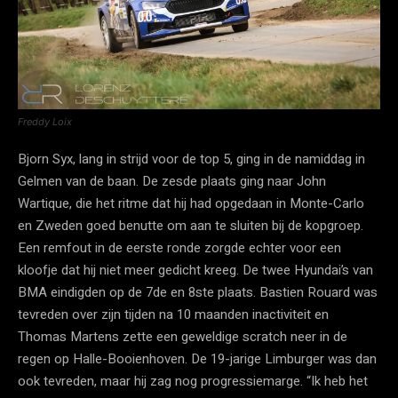
Freddy Loix
Bjorn Syx, lang in strijd voor de top 5, ging in de namiddag in
Gelmen van de baan. De zesde plaats ging naar John
Wartique, die het ritme dat hij had opgedaan in Monte-Carlo
en Zweden goed benutte om aan te sluiten bij de kopgroep.
Een remfout in de eerste ronde zorgde echter voor een
kloofje dat hij niet meer gedicht kreeg. De twee Hyundai’s van
BMA eindigden op de 7de en 8ste plaats. Bastien Rouard was
tevreden over zijn tijden na 10 maanden inactiviteit en
Thomas Martens zette een geweldige scratch neer in de
regen op Halle-Booienhoven. De 19-jarige Limburger was dan
ook tevreden, maar hij zag nog progressiemarge. “Ik heb het