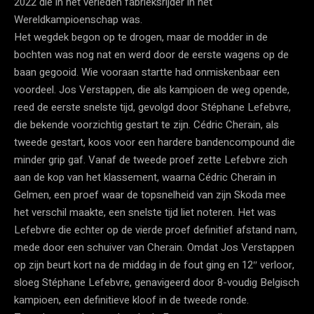
2022 die in het verleden fabrieksrijder in het
Wereldkampioenschap was.
Het wegdek begon op te drogen, maar de modder in de
bochten was nog nat en werd door de eerste wagens op de
baan gegooid. Wie vooraan startte had onmiskenbaar een
voordeel. Jos Verstappen, die als kampioen de weg opende,
reed de eerste snelste tijd, gevolgd door Stéphane Lefebvre,
die bekende voorzichtig gestart te zijn. Cédric Cherain, als
tweede gestart, koos voor een hardere bandencompound die
minder grip gaf. Vanaf de tweede proef zette Lefebvre zich
aan de kop van het klassement, waarna Cédric Cherain in
Gelmen, een proef waar de topsnelheid van zijn Skoda mee
het verschil maakte, een snelste tijd liet noteren. Het was
Lefebvre die echter op de vierde proef definitief afstand nam,
mede door een schuiver van Cherain. Omdat Jos Verstappen
op zijn beurt kort na de middag in de fout ging en 12″ verloor,
sloeg Stéphane Lefebvre, genavigeerd door 8-voudig Belgisch
kampioen, een definitieve kloof in de tweede ronde.