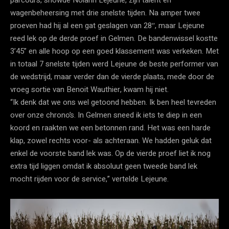
wagenbeheersing met drie snelste tijden. Na amper twee
proeven had hij al een gat geslagen van 28″, maar Lejeune
reed lek op de derde proef in Gelmen. De bandenwissel kostte
3’45” en alle hoop op een goed klassement was verkeken. Met
in totaal 7 snelste tijden werd Lejeune de beste performer van
de wedstrijd, maar verder dan de vierde plaats, mede door de
vroeg sortie van Benoit Wauthier, kwam hij niet.
“Ik denk dat we ons wel getoond hebben. Ik ben heel tevreden
over onze chrono’s. In Gelmen sneed ik iets te diep in een
koord en raakten we een betonnen rand. Het was een harde
klap, zowel rechts voor- als achteraan. We hadden geluk dat
enkel de voorste band lek was. Op de vierde proef liet ik nog
extra tijd liggen omdat ik absoluut geen tweede band lek
mocht rijden voor de service,” vertelde Lejeune.