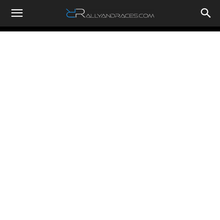
RallyandRaces.com