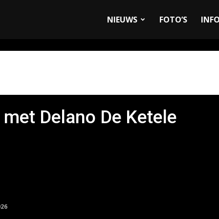
allyandRaces.com
NIEUWS
FOTO’S
INF
 met Delano De Ketele
026