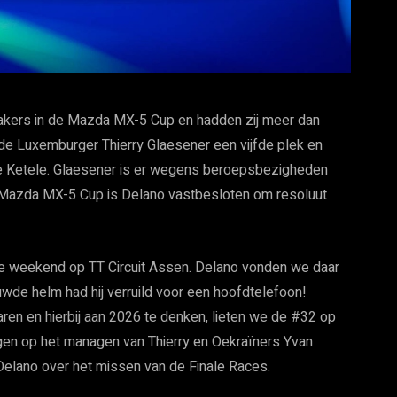
kers in de Mazda MX-5 Cup en hadden zij meer dan
lde Luxemburger Thierry Glaesener een vijfde plek en
 Ketele. Glaesener is er wegens beroepsbezigheden
 de Mazda MX-5 Cup is Delano vastbesloten om resoluut
te weekend op TT Circuit Assen. Delano vonden we daar
uwde helm had hij verruild voor een hoofdtelefoon!
ren en hierbij aan 2026 te denken, lieten we de #32 op
eggen op het managen van Thierry en Oekraïners Yvan
Delano over het missen van de Finale Races.