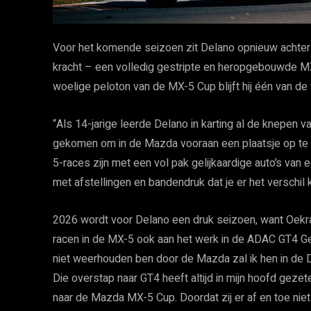
Voor het komende seizoen zit Delano opnieuw achte
kracht – een volledig gestripte en heropgebouwde MX
woelige peloton van de MX-5 Cup blijft hij één van de 
“Als 14-jarige leerde Delano in karting al de knepen 
gekomen om in de Mazda vooraan een plaatsje op te 
5-races zijn met een vol pak gelijkaardige auto’s van e
met afstellingen en bandendruk dat je er het verschil
2026 wordt voor Delano een druk seizoen, want Oek
racen in de MX-5 ook aan het werk in de ADAC GT4 Ge
niet weerhouden ben door de Mazda zal ik hen in de D
Die overstap naar GT4 heeft altijd in mijn hoofd gezeten
naar de Mazda MX-5 Cup. Doordat zij er af en toe niet 