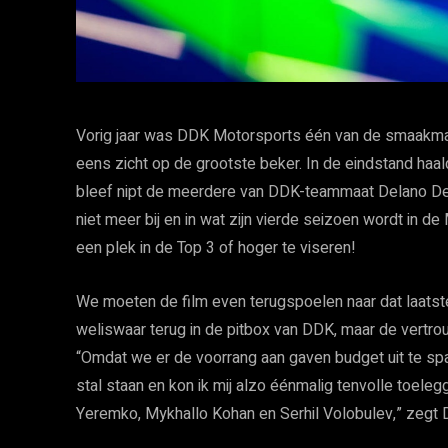
Vorig jaar was DDK Motorsports één van de smaakma
eens zicht op de grootste beker. In de eindstand haa
bleef nipt de meerdere van DDK-teammaat Delano De
niet meer bij en in wat zijn vierde seizoen wordt in
een plek in de Top 3 of hoger te viseren!
We moeten de film even terugspoelen naar dat laats
weliswaar terug in de pitbox van DDK, maar de vertro
“Omdat we er de voorrang aan gaven budget uit te spa
stal staan en kon ik mij alzo éénmalig tenvolle toel
Yeremko, Mykhallo Kohan en Serhil Volobulev,” zegt 