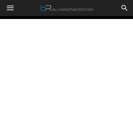
RallyandRaces.com