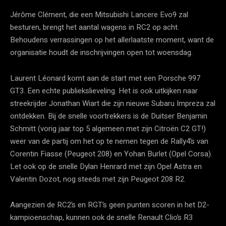
Jérôme Clément, die een Mitsubishi Lancere Evo9 zal
besturen, brengt het aantal wagens in RC2 op acht.
Behoudens verrassingen op het allerlaatste moment, want de
organisatie houdt de inschrijvingen open tot woensdag.
Laurent Léonard komt aan de start met een Porsche 997
GT3. Een echte publiekslieveling. Het is ook uitkijken naar
streekrijder Jonathan Wiart die zijn nieuwe Subaru Impreza zal
ontdekken. Bij de snelle voortrekkers is de Duitser Benjamin
Schmitt (vorig jaar top 5 algemeen met zijn Citroën C2 GT!)
weer van de partij om het op te nemen tegen de Rally4’s van
Corentin Fiasse (Peugeot 208) en Yohan Burlet (Opel Corsa).
Let ook op de snelle Dylan Henrard met zijn Opel Astra en
Valentin Dozot, nog steeds met zijn Peugeot 208 R2.
Aangezien de RC2’s en RGT’s geen punten scoren in het D2-
kampioenschap, kunnen ook de snelle Renault Clio’s R3