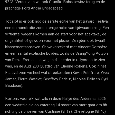
924S. Verder zien we ook Crucifix-Bohosiewicz terug en de
prachtige Ford Anglia Broadspeed.
Tot slot is er ook nog de eerste editie van het Bayard Festival,
een demonstratie zonder enige notie van tijdwaarneming. Een
vijftiental wagens komen aan de start voor het spektakel, de
originaliteit of gewoon voor het plezier. Ze rijden ook twaalf
klassementsproeven. Show verzekerd met Vincent Compère
en een aantal exotische bolides, zoals de SsangYong Actyon
van Denis Freres, een wagen die eerder in rallycross te zien
was, en de Audi 200 Quattro van Etienne Robens. Ook in het
Festival zien we heel wat streekpiloten (Kevin Petitfrere, Yves
Jamar, Pierre Watelet, Geoffrey Bedeur, Nicolas Baily en Cyril
Baudouin).
Kortom, voor elk wat wils in deze Rallye des Ardennes 2026,
een wedstrijd die op zaterdag 14 maart van start gaat om 8h
richting de proeven van Custinne (8h19), Chevetogne (8h40)