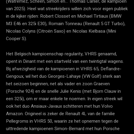
(Watremez, Scheen, Simon en… Thomas Carlier, de kampioen
van 2025). Heel wat streekrijders willen zich voor eigen publiek
in de kijker rijden: Robert Closset en Michael Tirtiaux (BMW
M3 E46 en 325i E30), Romain Tonneau (Renault 5 GT Turbo),
Nicolas Colyns (Citroën Saxo) en Nicolas Kielbasa (Mini
Cooper S).
Het Belgisch kampioenschap regularity, VHRS genaamd,
opent in Dinant met een startveld van een twintigtal wagens.
Bij afwezigheid van de kampioenen in VHRS 65, Deflandre-
Gengoux, wil het duo Georges-Lahaye (VW Golf) sterk aan
het seizoen beginnen, net als vader en zoon Graeven
(Porsche 924) en de snelle Julie Kenis (met Bjorn Clauw in
een 325i), om er maar enkele te noemen. In eigen streek wil
ook het duo Ansiaux-Javaux schitteren met hun Volvo
Amazon. Origineel is zeker de Renault 4L van de familie
Pellegroms in VHRS 50, waarin ze het opnemen tegen de
uittredende kampioenen Simon-Bernard met hun Porsche