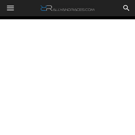
RallyandRaces.com