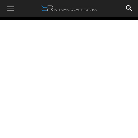
RallyandRaces.com