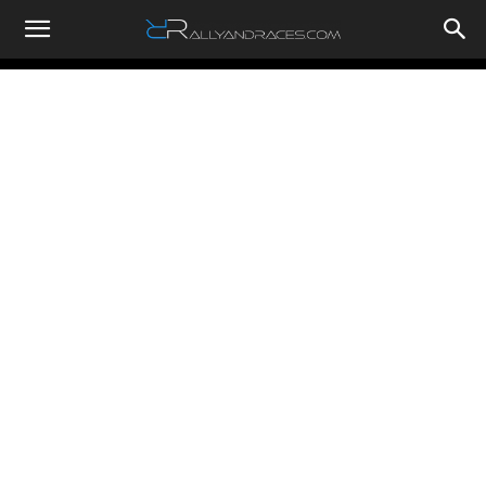
RallyandRaces.com