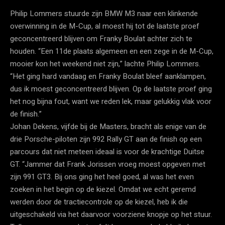
Philip Lommers stuurde zijn BMW M3 naar een klinkende
overwinning in de M-Cup, al moest hij tot de laatste proef
geconcentreerd blijven om Franky Boulat achter zich te
houden. “Een 11de plaats algemeen en een zege in de M-Cup,
mooier kon het weekend niet zijn,” lachte Philip Lommers.
“Het ging hard vandaag en Franky Boulat bleef aanklampen,
dus ik moest geconcentreerd blijven. Op de laatste proef ging
het nog bijna fout, want we reden lek, maar gelukkig vlak voor
de finish.”
Johan Dekens, vijfde bij de Masters, bracht als enige van de
drie Porsche-piloten zijn 992 Rally GT aan de finish op een
parcours dat niet meteen ideaal is voor de krachtige Duitse
GT. “Jammer dat Frank Jorissen vroeg moest opgeven met
zijn 991 GT3. Bij ons ging het heel goed, al was het even
zoeken in het begin op de kiezel. Omdat we echt geremd
werden door de tractiecontrole op de kiezel, heb ik die
uitgeschakeld via het daarvoor voorziene knopje op het stuur.