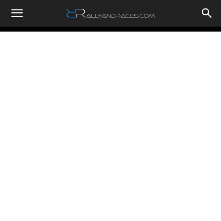
RallyandRaces.com