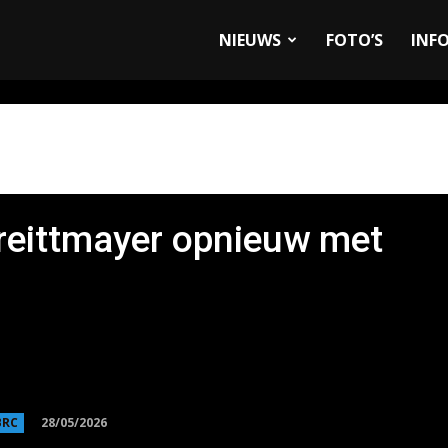
allyandRaces.com
NIEUWS
FOTO’S
INF
Breittmayer opnieuw met
28/05/2026
BRC