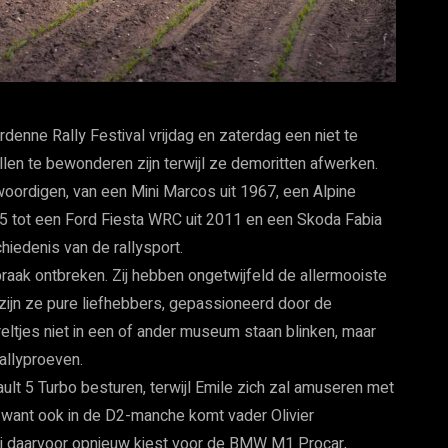
rdenne Rally Festival vrijdag en zaterdag een niet te
len te bewonderen zijn terwijl ze demoritten afwerken.
nwoordigen, van een Mini Marcos uit 1967, een Alpine
85 tot een Ford Fiesta WRC uit 2011 en een Skoda Fabia
hiedenis van de rallysport.
spraak ontbreken. Zij hebben ongetwijfeld de allermooiste
zijn ze pure liefhebbers, gepassioneerd door de
ltjes niet in een of ander museum staan blinken, maar
rallyproeven.
ault 5 Turbo besturen, terwijl Emile zich zal amuseren met
, want ook in de D2-manche komt vader Olivier
hij daarvoor opnieuw kiest voor de BMW M1 Procar,