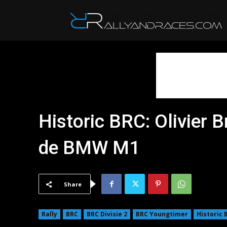
R
Historic BRC: Olivier 
de BMW M1
Share
Rally
BRC
BRC Divisie 2
BRC Youngtimer
Historic 