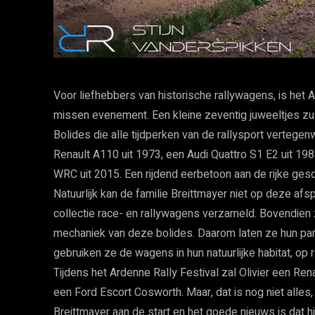
Voor liefhebbers van historische rallywagens, is het A
missen evenement. Een kleine zeventig juweeltjes zul
Bolides die alle tijdperken van de rallysport vertege
Renault A110 uit 1973, een Audi Quattro S1 E2 uit 19
WRC uit 2015. Een rijdend eerbetoon aan de rijke gesc
Natuurlijk kan de familie Breittmayer niet op deze af
collectie race- en rallywagens verzameld. Bovendien 
mechaniek van deze bolides. Daarom laten ze hun pare
gebruiken ze de wagens in hun natuurlijke habitat, op 
Tijdens het Ardenne Rally Festival zal Olivier een Ren
een Ford Escort Cosworth. Maar, dat is nog niet alles
Breittmayer aan de start en het goede nieuws is dat 