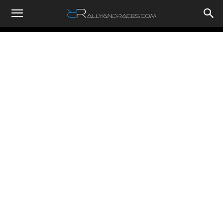
RallyandRaces.com