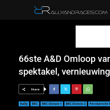
R
66ste A&D Omloop van
spektakel, vernieuwing
Share
Rally
BRC
BRC Divisie 1
BRC Divisie 2
Persbericht 