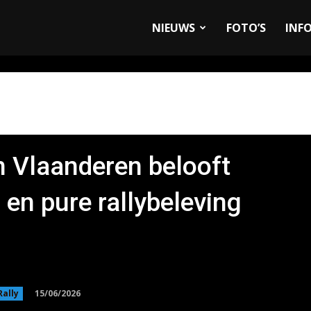
allyandRaces.com
NIEUWS
FOTO’S
INF
 Vlaanderen belooft
 en pure rallybeleving
15/06/2026
Rally