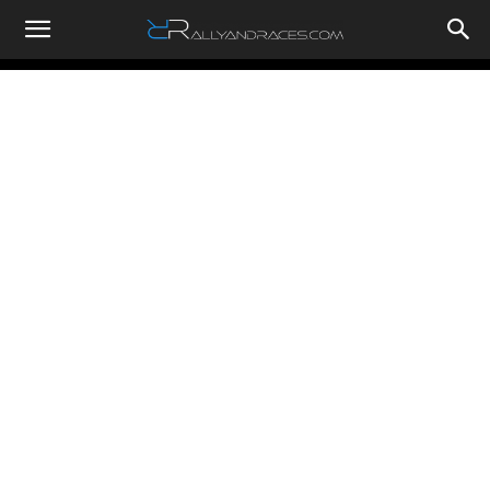
RallyandRaces.com