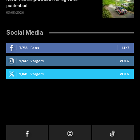
puntenbuit
03/08/2026
Social Media
7,733
Fans
LIKE
1,947
Volgers
VOLG
1,041
Volgers
VOLG