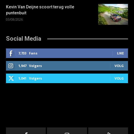
Kevin Van Deijne scoort terug volle
puntenbuit
03/08/2026
Social Media
7,733
Fans
LIKE
1,947
Volgers
VOLG
1,041
Volgers
VOLG