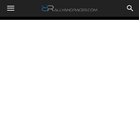
RallyandRaces.com