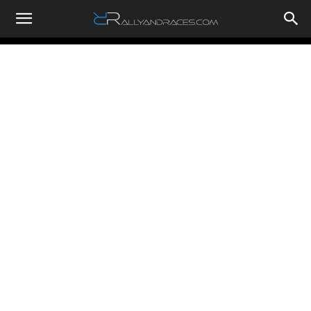
RallyandRaces.com