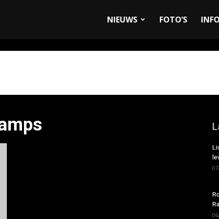
allyandRaces.com
NIEUWS
FOTO’S
INF
hamps
L
Li
le
07
Ro
Ra
06