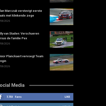
lan Marczak verstevigt eerste
aats met klinkende zege
/08/2026
lly van Staden: Verschueren
rsus de familie Pex
/08/2026
nior Planckaert vervoegt Team
ngin
/08/2026
ocial Media
7,733
Fans
LIKE