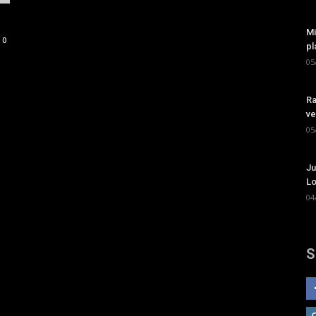
Mi
0
pl
05
Ra
ve
05
Ju
Lo
04
S