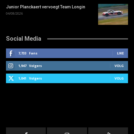
Junior Planckaert vervoegt Team Longin
04/08/2026
Social Media
7,733
Fans
LIKE
1,947
Volgers
VOLG
1,041
Volgers
VOLG