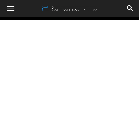
RallyandRaces.com