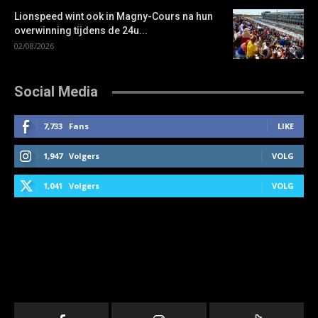
Lionspeed wint ook in Magny-Cours na hun
overwinning tijdens de 24u...
02/08/2026
Social Media
7,733
Fans
LIKE
1,947
Volgers
VOLG
1,041
Volgers
VOLG