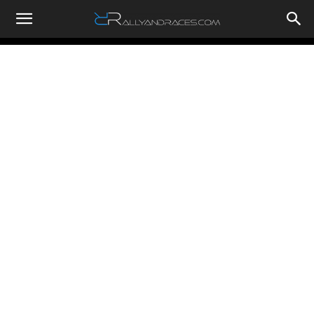
RallyandRaces.com