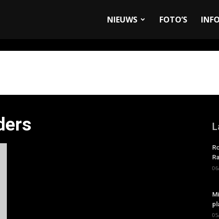
allyandRaces.com
NIEUWS
FOTO’S
INF
ders
L
Ro
Ra
06
Mi
pl
05