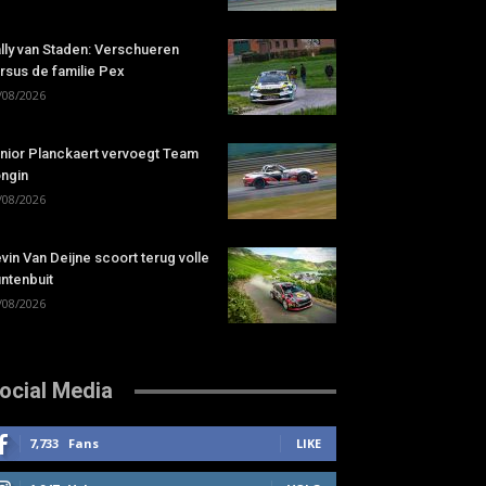
lly van Staden: Verschueren
rsus de familie Pex
/08/2026
nior Planckaert vervoegt Team
ngin
/08/2026
vin Van Deijne scoort terug volle
ntenbuit
/08/2026
ocial Media
7,733
Fans
LIKE