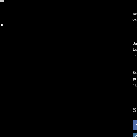
o
Ra
ve
0
05
Ju
Lo
04
Ke
pu
03
S