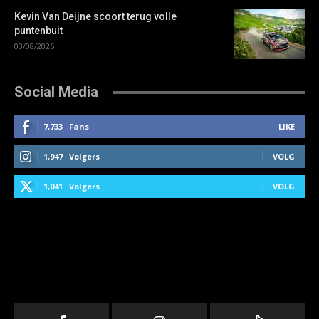
Kevin Van Deijne scoort terug volle
puntenbuit
03/08/2026
Social Media
7,733
Fans
LIKE
1,947
Volgers
VOLG
1,041
Volgers
VOLG