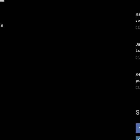
Ra
ve
0
05
Ju
Lo
04
Ke
pu
03
S