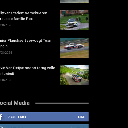
lly van Staden: Verschueren
rsus de familie Pex
/08/2026
nior Planckaert vervoegt Team
ngin
/08/2026
vin Van Deijne scoort terug volle
ntenbuit
/08/2026
ocial Media
7,733
Fans
LIKE