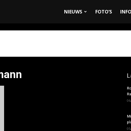
allyandRaces.com
NIEUWS
FOTO’S
INF
smann
L
Ro
Ra
06
Mi
pl
05