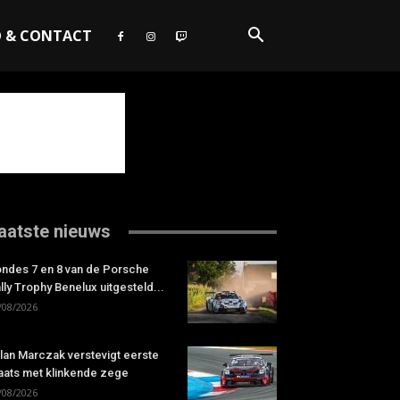
O & CONTACT
aatste nieuws
ndes 7 en 8 van de Porsche
lly Trophy Benelux uitgesteld...
/08/2026
lan Marczak verstevigt eerste
aats met klinkende zege
/08/2026