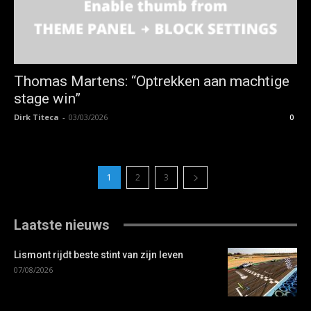
Thomas Martens: “Optrekken aan machtige
stage win”
Dirk Titeca
-
03/03/2026
0
1
2
3
Laatste nieuws
Lismont rijdt beste stint van zijn leven
07/08/2026