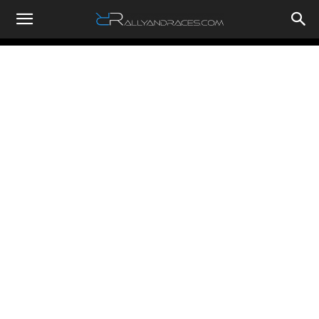
RallyandRaces.com