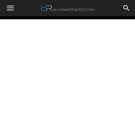
RallyandRaces.com