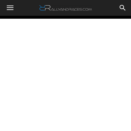
RallyandRaces.com