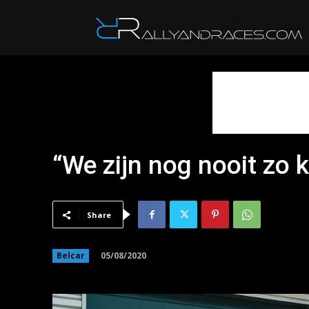
R
“We zijn nog nooit zo 
Share
05/08/2020
Belcar