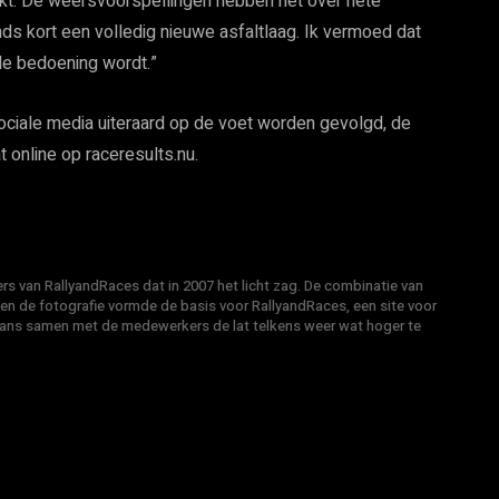
kt. De weersvoorspellingen hebben het over hete
ds kort een volledig nieuwe asfaltlaag. Ik vermoed dat
e bedoening wordt.”
ociale media uiteraard op de voet worden gevolgd, de
 online op raceresults.nu.
s van RallyandRaces dat in 2007 het licht zag. De combinatie van
 en de fotografie vormde de basis voor RallyandRaces, een site voor
Hans samen met de medewerkers de lat telkens weer wat hoger te