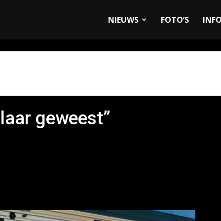
allyandRaces.com
NIEUWS
FOTO’S
INF
klaar geweest”