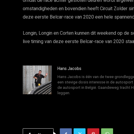
omdat de race achter gesloten deuren wordt afgewer
omstandigheden en bovendien heeft Circuit Zolder sin
deze eerste Belcar-race van 2020 een hele spannend
Longin, Longin en Corten kunnen dit weekend op de s
live timing van deze eerste Belcar-race van 2020 staat
Hans Jacobs
Hans Jacobs is één van de twee grondlegger
een stevige dosis interesse in de autosport
de autosport in België. Gaandeweg tracht 
leggen.