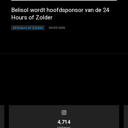
Belisol wordt hoofdsponsor van de 24
Hours of Zolder
24 Hours of Zolder
16/07/2026
4,714
Volgers