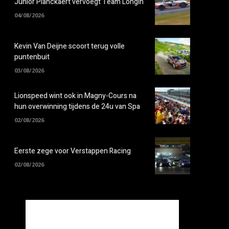
Junior Planckaert vervoegt Team Longin
04/08/2026
Kevin Van Deijne scoort terug volle
puntenbuit
03/08/2026
Lionspeed wint ook in Magny-Cours na
hun overwinning tijdens de 24u van Spa
02/08/2026
Eerste zege voor Verstappen Racing
02/08/2026