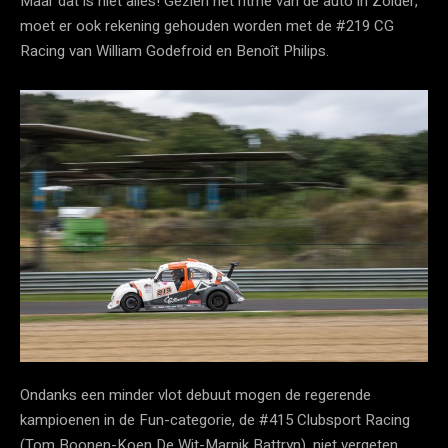
Maar dat is niet alles! Gezien het ritme van de auto in Zolder,
moet er ook rekening gehouden worden met de #219 CG
Racing van William Godefroid en Benoît Philips.
Ondanks een minder vlot debuut mogen de regerende
kampioenen in de Fun-categorie, de #415 Clubsport Racing
(Tom Boonen-Koen De Wit-Marnik Battryn), niet vergeten