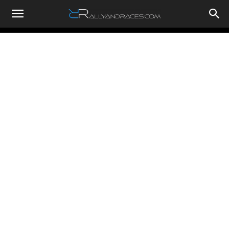
RallyandRaces.com