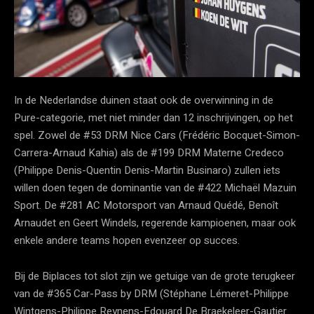
In de Nederlandse duinen staat ook de overwinning in de
Pure-categorie, met niet minder dan 12 inschrijvingen, op het
spel. Zowel de #53 DRM Nice Cars (Frédéric Bocquet-Simon-
Carrera-Arnaud Kahia) als de #199 DRM Materne Credeco
(Philippe Denis-Quentin Denis-Martin Businaro) zullen iets
willen doen tegen de dominantie van de #422 Michaël Mazuin
Sport. De #281 AC Motorsport van Arnaud Quédé, Benoît
Arnaudet en Geert Windels, regerende kampioenen, maar ook
enkele andere teams hopen evenzeer op succes.
Bij de Biplaces tot slot zijn we getuige van de grote terugkeer
van de #365 Car-Pass by DRM (Stéphane Lémeret-Philippe
Wintgens-Philippe Reynens-Edouard De Braekeleer-Gautier