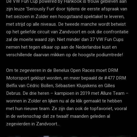
De VW Fun Cup powered by Hankook is trouw gebleven aan
zijn leuze ‘Seriously Fun’ door tijdens de eerste afspraak van
het seizoen in Zolder een hoogstaand spektakel te leveren,
met strijd op alle niveaus. De tweede manche wordt betwist
op het geliefde circuit van Zandvoort en ook die confrontatie
zal de moeite waard zijn. Niet minder dan 37 VW Fun Cups
nemen het tegen elkaar op aan de Nederlandse kust en
verschillende daarvan mikken op de hoogste podiumtrede!
Om te zegevieren in de Benelux Open Races moet DRM
Motorsport geklopt worden, en meer bepaald de #477 DRM
Belfix van Cédric Bollen, Sébastien Kluyskens en Gilles
Debrus. De drie heren – kampioen in 2019 met Allure Team –
wonnen in Zolder en lijken nu al de klik gemaakt te hebben
met hun nieuwe team. Ze zijn dan ook de topfavoriet, vooral
in de wetenschap dat ze twaalf maanden geleden al
zegevierden in Zandvoort…