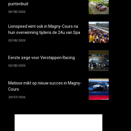
puntenbuit
03/08/2026
Lionspeed wint ook in Magny-Cours na
hun overwinning tijdens de 24u van Spa
02/08/2026
Eerste zege voor Verstappen Racing
02/08/2026
Matisse mikt op nieuw succes in Magny-
Cours
29/07/2026