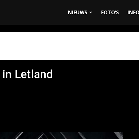
allyandRaces.com
NIEUWS
FOTO’S
INF
in Letland