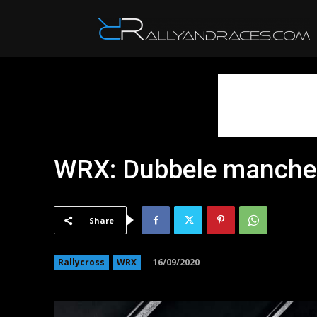
R
WRX: Dubbele manche 
Share
16/09/2020
Rallycross
WRX