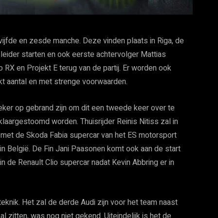
ijfde en zesde manche. Deze vinden plaats in Riga, de
leider starten en ook eerste achtervolger Mattias
o RX en Projekt E terug van de partij. Er worden ook
t aantal en met strenge voorwaarden.
zeker op gebrand zijn om dit een tweede keer over te
laargestoomd worden. Thuisrijder Reinis Nitiss zal in
aal met de Skoda Fabia supercar van het ES motorsport
in België. De Fin Jani Paasonen komt ook aan de start
in de Renault Clio supercar nadat Kevin Abbring er in
knik. Het zal de derde Audi zijn voor het team naast
 zitten, was nog niet gekend. Uiteindelijk is het de