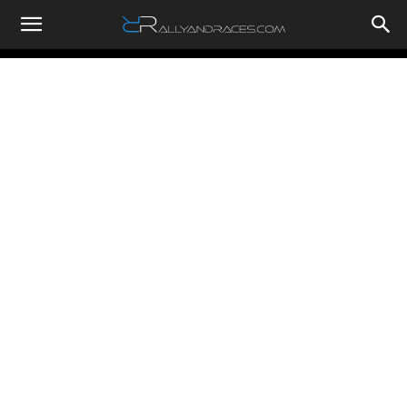
RallyandRaces.com