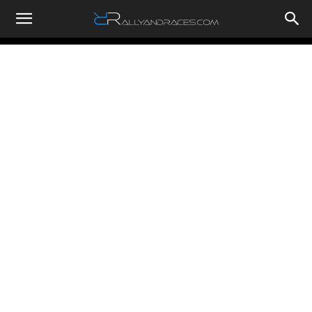
RallyandRaces.com