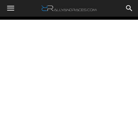
RallyandRaces.com