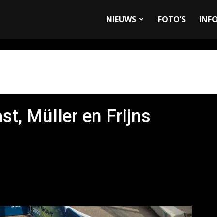
allyandRaces.com
NIEUWS
FOTO’S
INF
st, Müller en Frijns