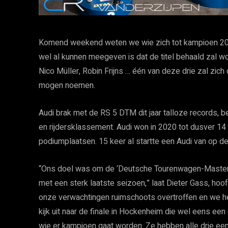
Komend weekend weten we wie zich tot kampioen 202
wel al kunnen meegeven is dat de titel behaald zal w
Nico Müller, Robin Frijns … één van deze drie zal zic
mogen noemen.
Audi brak met de RS 5 DTM dit jaar talloze records, b
en rijdersklassement. Audi won in 2020 tot dusver 14
podiumplaatsen. 15 keer al startte een Audi van op d
“Ons doel was om de ‘Deutsche Tourenwagen-Masters’ 
met een sterk laatste seizoen,” laat Dieter Gass, ho
onze verwachtingen ruimschoots overtroffen en we h
kijk uit naar de finale in Hockenheim die wel eens ee
wie er kampioen gaat worden. Ze hebben alle drie een 