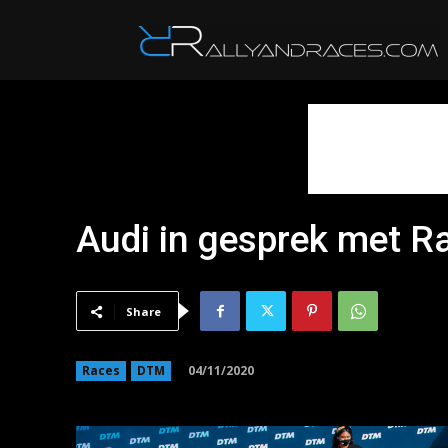
R
Audi in gesprek met Ra
Share
04/11/2020
Races
DTM