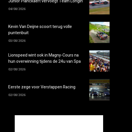
Junior Planckaert vervoegt Team Longin
04/08/2026
Kevin Van Deijne scoort terug volle
puntenbuit
03/08/2026
Lionspeed wint ook in Magny-Cours na
hun overwinning tijdens de 24u van Spa
02/08/2026
Eerste zege voor Verstappen Racing
02/08/2026