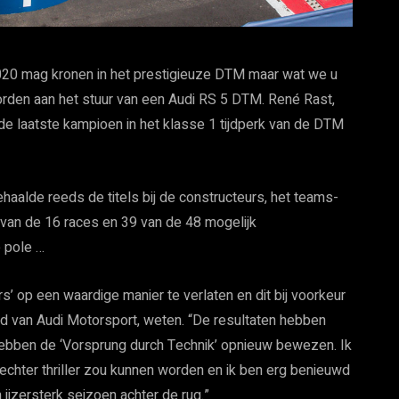
0 mag kronen in het prestigieuze DTM maar wat we u
orden aan het stuur van een Audi RS 5 DTM. René Rast,
h de laatste kampioen in het klasse 1 tijdperk van de DTM
ehaalde reeds de titels bij de constructeurs, het teams-
 van de 16 races en 39 van de 48 mogelijk
e pole …
op een waardige manier te verlaten en dit bij voorkeur
ofd van Audi Motorsport, weten. “De resultaten hebben
ebben de ‘Vorsprung durch Technik’ opnieuw bewezen. Ik
n echter thriller zou kunnen worden en ik ben erg benieuwd
ijzersterk seizoen achter de rug.”