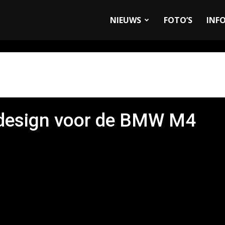
allyandRaces.com
NIEUWS
FOTO’S
INF
n design voor de BMW M4