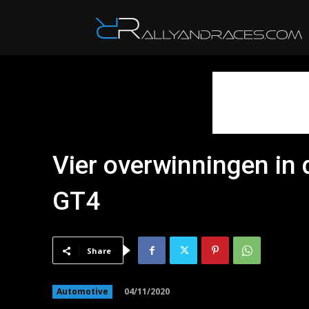
R
Vier overwinningen i
GT4
Share
04/11/2020
Automotive