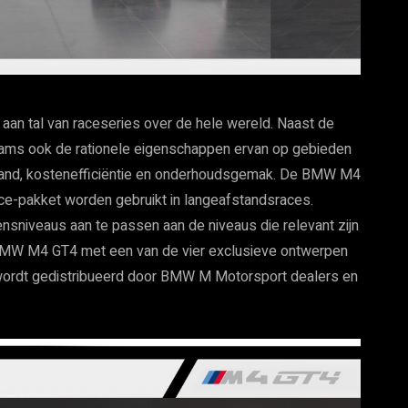
n tal van raceseries over de hele wereld. Naast de
ams ook de rationele eigenschappen ervan op gebieden
erstand, kostenefficiëntie en onderhoudsgemak. De BMW M4
ce-pakket worden gebruikt in langeafstandsraces.
sniveaus aan te passen aan de niveaus die relevant zijn
 BMW M4 GT4 met een van de vier exclusieve ontwerpen
on wordt gedistribueerd door BMW M Motorsport dealers en