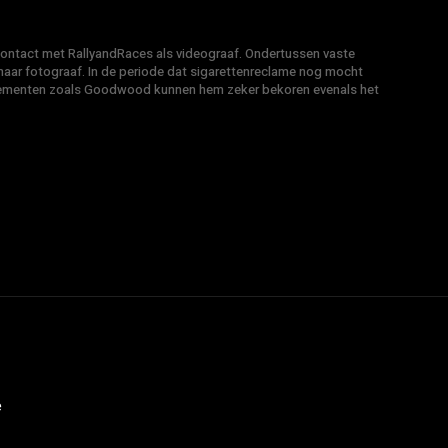
 contact met RallyandRaces als videograaf. Ondertussen vaste
ar fotograaf. In de periode dat sigarettenreclame nog mocht
venementen zoals Goodwood kunnen hem zeker bekoren evenals het
e