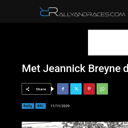
R
Met Jeannick Breyne do
Share
11/11/2020
Rally
BRC