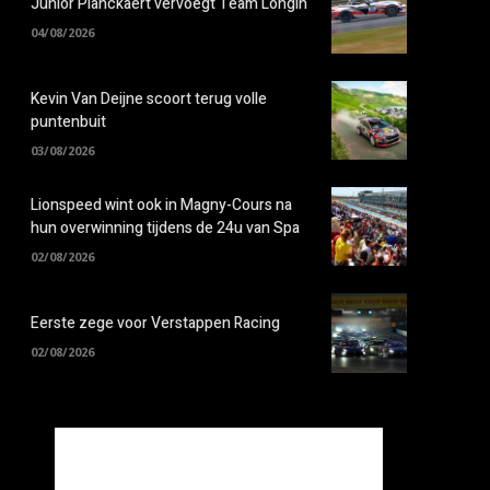
Junior Planckaert vervoegt Team Longin
04/08/2026
Kevin Van Deijne scoort terug volle
puntenbuit
03/08/2026
Lionspeed wint ook in Magny-Cours na
hun overwinning tijdens de 24u van Spa
02/08/2026
Eerste zege voor Verstappen Racing
02/08/2026