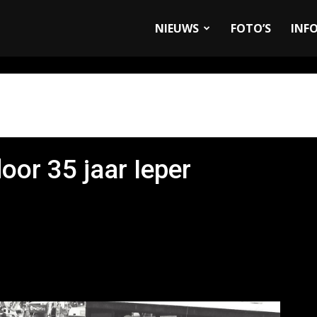
allyandRaces.com
NIEUWS
FOTO’S
INF
or 35 jaar Ieper