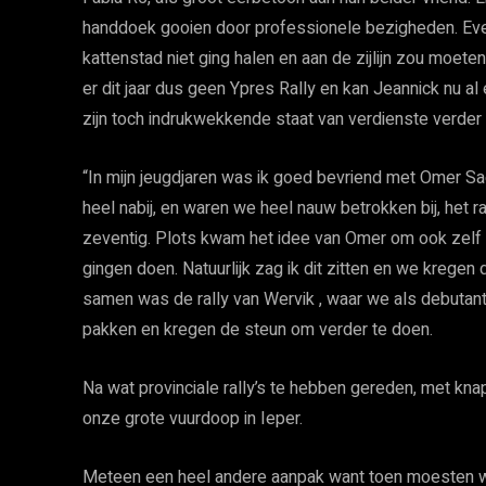
handdoek gooien door professionele bezigheden. Event
kattenstad niet ging halen en aan de zijlijn zou moe
er dit jaar dus geen Ypres Rally en kan Jeannick nu a
zijn toch indrukwekkende staat van verdienste verder t
“In mijn jeugdjaren was ik goed bevriend met Omer Sa
heel nabij, en waren we heel nauw betrokken bij, het r
zeventig. Plots kwam het idee van Omer om ook zelf ra
gingen doen. Natuurlijk zag ik dit zitten en we krege
samen was de rally van Wervik , waar we als debutan
pakken en kregen de steun om verder te doen.
Na wat provinciale rally’s te hebben gereden, met kn
onze grote vuurdoop in Ieper.
Meteen een heel andere aanpak want toen moesten we 