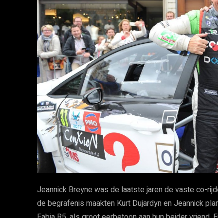
Jeannick Breyne was de laatste jaren de vaste co-rijde
de begrafenis maakten Kurt Dujardyn en Jeannick plan
Fabia R5, als groot eerbetoon aan hun beider vriend.