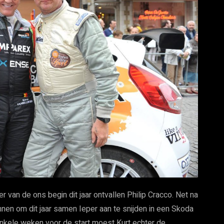
r van de ons begin dit jaar ontvallen Philip Cracco. Net na
nen om dit jaar samen Ieper aan te snijden in een Skoda
 Enkele weken voor de start moest Kurt echter de