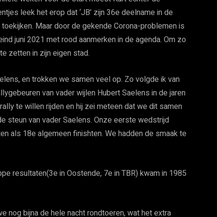
jes leek het erop dat ‘JB’ zijn 36e deelname in de
ten toekijken. Maar door de gekende Corona-problemen is
l eind juni 2021 met rood aanmerken in de agenda. Om zo
e zetten in zijn eigen stad.
elens, en trokken we samen veel op. Zo volgde ik van
allygebeuren van vader wijlen Hubert Saelens in de jaren
lly te willen rijden en hij zei meteen dat we dit samen
n de steun van vader Saelens. Onze eerste wedstrijd
ten als 18e algemeen finishten. We hadden de smaak te
appe resultaten(3e in Oostende, 7e in TBR) kwam in 1985
nog bijna de hele nacht rondtoeren, wat het extra