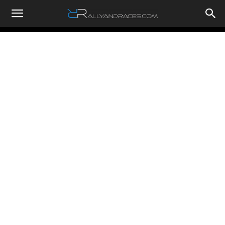
RallyandRaces.com