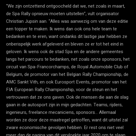
“We zijn ontzettend ontgoocheld dat we, net zoals in maart,
de Spa Rally opnieuw moeten uitstellen”, vult organisator
Christian Jupsin aan. “Alles was aanwezig om van deze editie
een topper te maken. Ik wens dan ook ons hele team te
bedanken en te eren, want ondanks dit lastige jaar hebben ze
onberispelijk werk afgeleverd en bleven ze er tot het eind in
geloven. Ik wens ook de stad Spa en de andere gemeentes
langs het parcours te bedanken, net zoals onze sponsors, het
circuit van Spa-Francorchamps, de Royal Automobile Club of
Belgium, de promotor van het Belgian Rally Championship, de
AMC Sankt Vith, en ook Eurosport Events, promotor van het
FIA European Rally Championship, voor de steun en het
vertrouwen dat ze ons gaven. Ook de mensen die aan de slag
gaan in de autosport zijn in mijn gedachten. Teams, rijders,
ingenieurs, freelance mecaniciens, sponsors… Allemaal
worden ze door deze maatregel getroffen, want dit uitstel zal
zware economische gevolgen hebben. Er rest ons niet veel
meer dan de pagina van dit vervloekte jaar 2020 om te slaan,