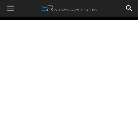
RallyandRaces.com