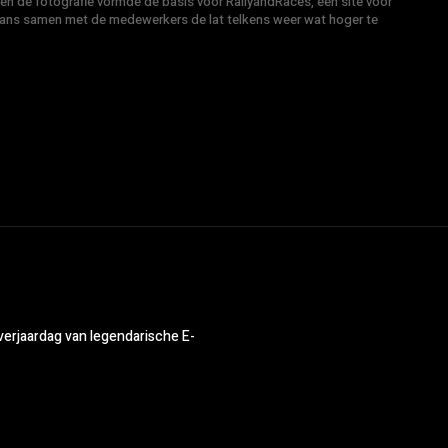
 en de fotografie vormde de basis voor RallyandRaces, een site voor
Hans samen met de medewerkers de lat telkens weer wat hoger te
verjaardag van legendarische E-