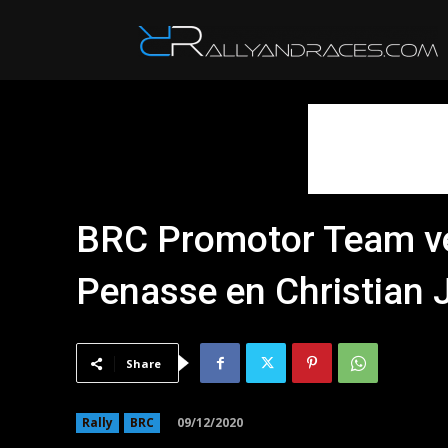
R
BRC Promotor Team ver
Penasse en Christian 
Share
09/12/2020
Rally
BRC