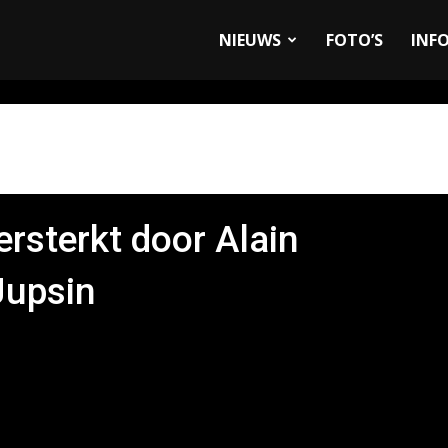
allyandRaces.com
NIEUWS
FOTO’S
INF
sterkt door Alain
Jupsin