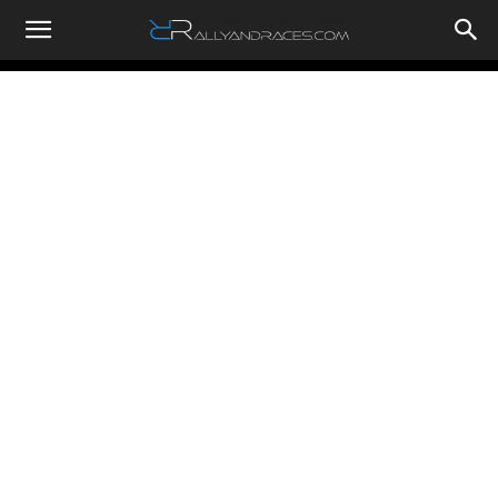
RallyandRaces.com