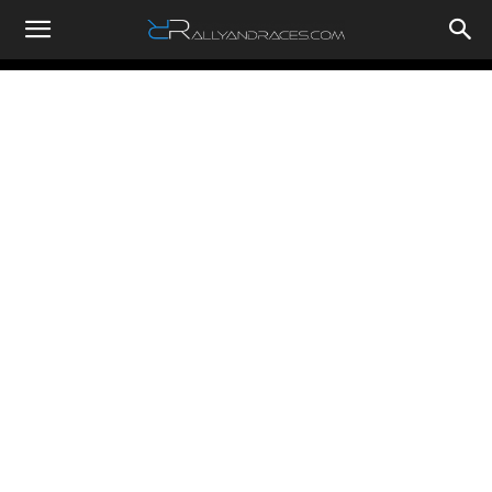
RallyandRaces.com