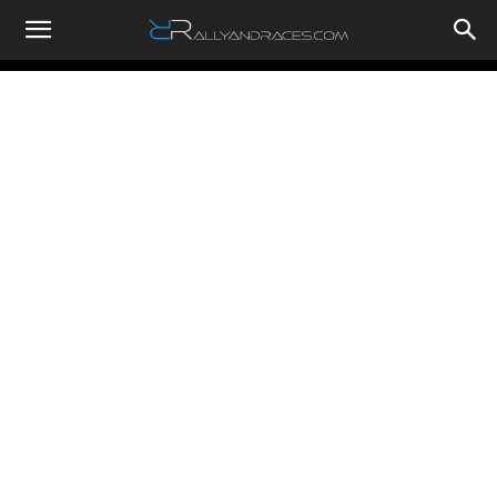
RallyandRaces.com