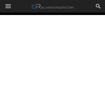
RallyandRaces.com