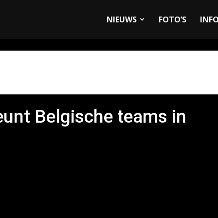
allyandRaces.com
NIEUWS
FOTO’S
INF
unt Belgische teams in