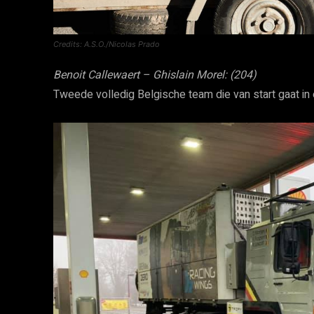
Credits: A.S.O./Nicolas Prado
Benoit Callewaert – Ghislain Morel: (204)
Tweede volledig Belgische team die van start gaat i