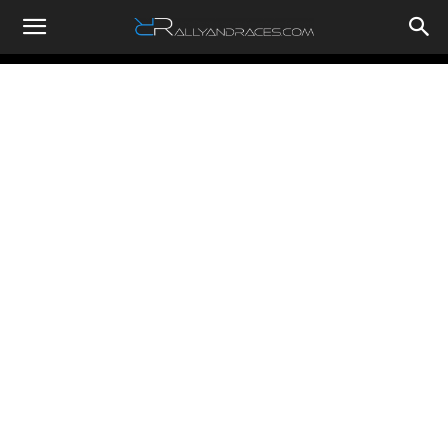
RallyandRaces.com