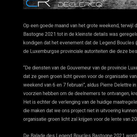
Op een goede maand van het grote weekend, terwijl 
Bastogne 2021 tot in de kleinste details was geregeld
kondigen dat het evenement dat de Legend Boucles @ 
de Luxemburgse provinciale autoriteiten die deze be
“De diensten van de Gouverneur van de provincie L
dat ze geen groen licht geven voor de organisatie v
weekend van 6 en 7 februari”, aldus Pierre Delettre in
voorzien hebben om de deelnemers te ontvangen, kreeg
Het is echter de verlenging van de huidige maatregele
die maken dat we ons project niet in uitvoering kun
organisatie groen licht zal krijgen voor de lente van 2
De Balade des Legend Boucles Bastogne 2021 wordt v