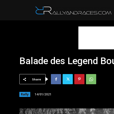
R
Balade des Legend Bou
Share
14/01/2021
Rally