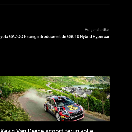
Volgend artikel
yota GAZOO Racing introduceert de GR010 Hybrid Hypercar
Kevin Van Deijne scoort terug volle