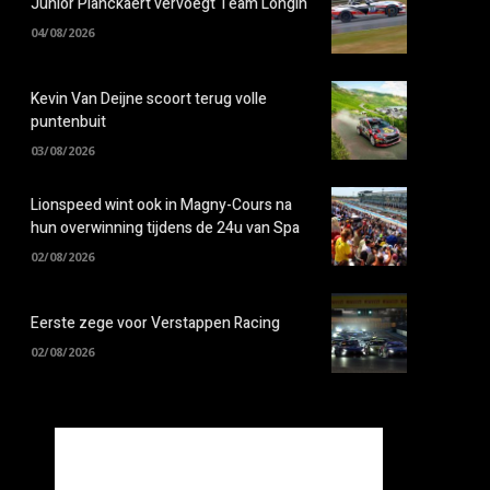
Junior Planckaert vervoegt Team Longin
04/08/2026
Kevin Van Deijne scoort terug volle
puntenbuit
03/08/2026
Lionspeed wint ook in Magny-Cours na
hun overwinning tijdens de 24u van Spa
02/08/2026
Eerste zege voor Verstappen Racing
02/08/2026