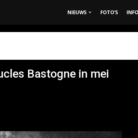
allyandRaces.com
NIEUWS
FOTO’S
INF
cles Bastogne in mei