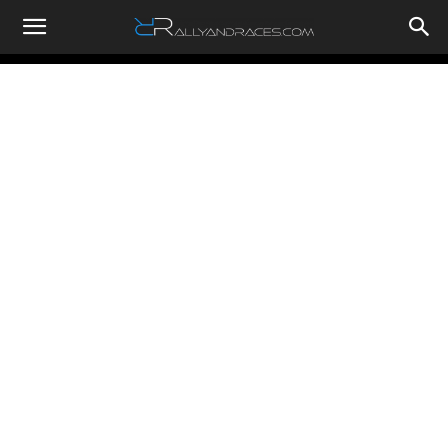
RallyandRaces.com